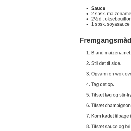
Sauce
2 spsk. maizename
2½ dl. oksebouillo
1 spsk. soyasauce
Fremgangsmå
Bland maizenamel,
Stil det til side.
Opvarm en wok over 
Tag det op.
Tilsæt løg og stir-fr
Tilsæt champignon og
Kom kødet tilbage
Tilsæt sauce og bri