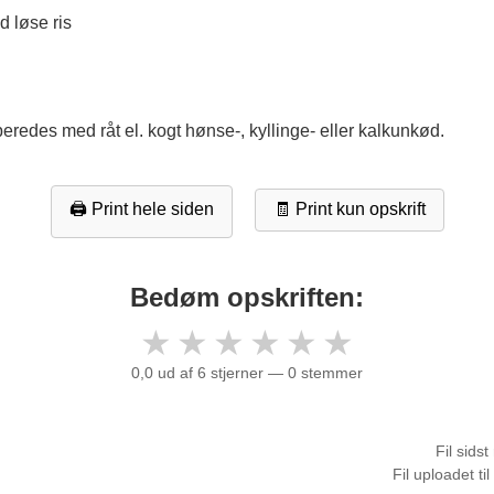
d løse ris
beredes med råt el. kogt hønse-, kyllinge- eller kalkunkød.
🖨️ Print hele siden
🧾 Print kun opskrift
Bedøm opskriften:
★
★
★
★
★
★
0,0 ud af 6 stjerner — 0 stemmer
Fil sids
Fil uploadet t