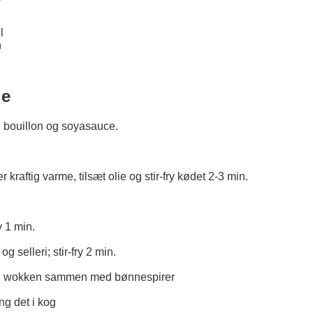
l
n
de
 bouillon og soyasauce.
kraftig varme, tilsæt olie og stir-fry kødet 2-3 min.
y 1 min.
 selleri; stir-fry 2 min.
 i wokken sammen med bønnespirer
ng det i kog