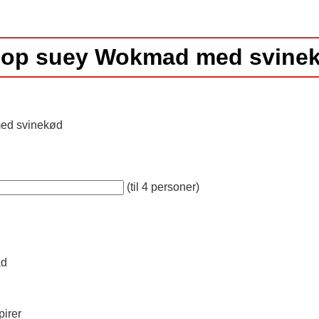
op suey Wokmad med svine
(til 4 personer)
ad
pirer