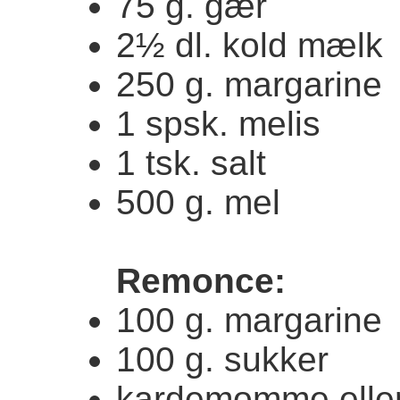
75 g. gær
2½ dl. kold mælk
250 g. margarine
1 spsk. melis
1 tsk. salt
500 g. mel
Remonce:
100 g. margarine
100 g. sukker
kardemomme eller