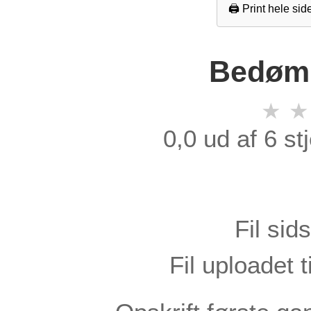
🖨️ Print hele sid
Bedøm 
★
★
0,0 ud af 6 s
Fil sid
Fil uploadet 