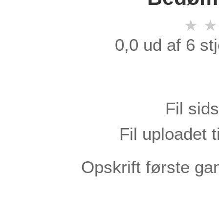
★
★
0,0 ud af 6 s
Fil sid
Fil uploadet 
Opskrift første ga