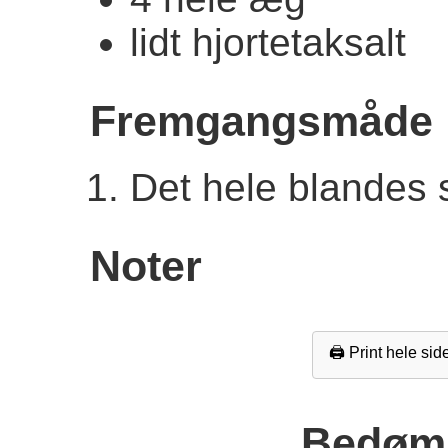
lidt hjortetaksalt
Fremgangsmåde
Det hele blande
Noter
🖨️ Print hele sid
Bedøm 